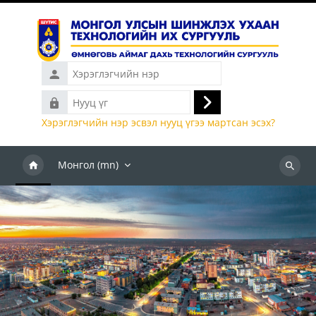
Үндсэн агуулга руу шилжих
Хэрэглэгчийн
нэр
Нууц
Нэвтрэх
үг
Хэрэглэгчийн нэр эсвэл нууц үгээ мартсан эсэх?
Монгол ‎(mn)‎
Хичээл
хайх